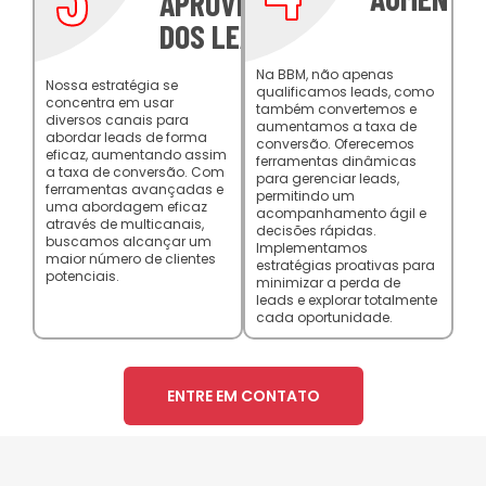
APROVEITAMENTO
DOS LEADS
Na BBM, não apenas
Nossa estratégia se
qualificamos leads, como
concentra em usar
também convertemos e
diversos canais para
aumentamos a taxa de
abordar leads de forma
conversão. Oferecemos
eficaz, aumentando assim
ferramentas dinâmicas
a taxa de conversão. Com
para gerenciar leads,
ferramentas avançadas e
permitindo um
uma abordagem eficaz
acompanhamento ágil e
através de multicanais,
decisões rápidas.
buscamos alcançar um
Implementamos
maior número de clientes
estratégias proativas para
potenciais.
minimizar a perda de
leads e explorar totalmente
cada oportunidade.
ENTRE EM CONTATO