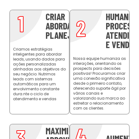
1
CRIAR
HUMANIZA
2
ABORDAGENS
PROCESSO
PLANEJADAS
ATENDIM
E VENDA
Criamos estratégias
inteligentes para abordar
Nossa equipe humaniza as
leads, usando dados para
interações, orientando os
ações personalizadas
prospects para decisões
alinhadas aos objetivos do
positivas! Procuramos criar
seu negócio. Nutrimos
uma conexão significativa
leads com sistemas
desde o primeiro contato,
automáticos para um
oferecendo suporte ágil por
envolvimento constante
vários canais e
dura.nte o ciclo de
valorizando sua marca ao
atendimento e vendas
estreitar o relacionamento
com os clientes.
4
3
MAXIMIZAR O
AUMENTAR